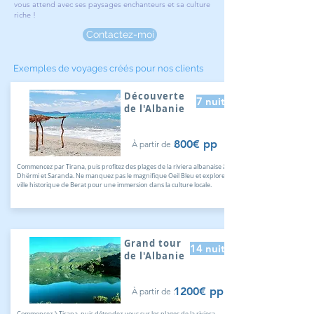
vous attend avec ses paysages enchanteurs et sa culture
riche !
Contactez-moi
Exemples de voyages créés pour nos clients
Découverte
7 nuits
de l'Albanie
800€ pp
À partir de :
Commencez par Tirana, puis profitez des plages de la riviera albanaise à
Dhërmi et Saranda. Ne manquez pas le magnifique Oeil Bleu et explorez la
ville historique de Berat pour une immersion dans la culture locale.
Grand tour
14 nuits
de l'Albanie
1200€ pp
À partir de :