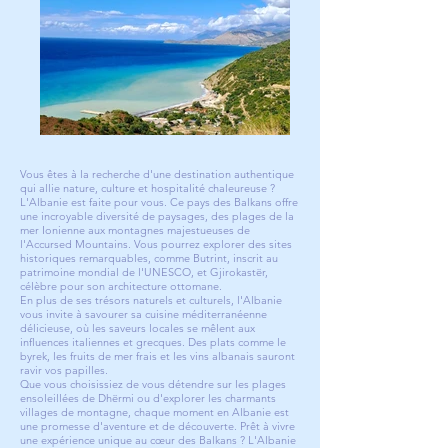
Vous êtes à la recherche d'une destination authentique
qui allie nature, culture et hospitalité chaleureuse ?
L'Albanie est faite pour vous. Ce pays des Balkans offre
une incroyable diversité de paysages, des plages de la
mer Ionienne aux montagnes majestueuses de
l'Accursed Mountains. Vous pourrez explorer des sites
historiques remarquables, comme Butrint, inscrit au
patrimoine mondial de l'UNESCO, et Gjirokastër,
célèbre pour son architecture ottomane.
En plus de ses trésors naturels et culturels, l'Albanie
vous invite à savourer sa cuisine méditerranéenne
délicieuse, où les saveurs locales se mêlent aux
influences italiennes et grecques. Des plats comme le
byrek, les fruits de mer frais et les vins albanais sauront
ravir vos papilles.
Que vous choisissiez de vous détendre sur les plages
ensoleillées de Dhërmi ou d'explorer les charmants
villages de montagne, chaque moment en Albanie est
une promesse d'aventure et de découverte. Prêt à vivre
une expérience unique au cœur des Balkans ? L'Albanie