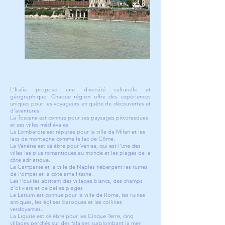
L'Italie propose une diversité culturelle et
géographique. Chaque région offre des expériences
uniques pour les voyageurs en quête de découvertes et
d'aventures.
La Toscane est connue pour ses paysages pittoresques
et ses villes médiévales
La Lombardie est réputée pour la ville de Milan et les
lacs de montagne comme le lac de Côme.
La Vénétie est célèbre pour Venise, qui est l'une des
villes les plus romantiques au monde et les plages de la
côte adriatique.
La Campanie et la ville de Naples hébergent les ruines
de Pompéi et la côte amalfitaine.
Les Pouilles abritent des villages blancs, des champs
d'oliviers et de belles plages
Le Latium est connue pour la ville de Rome, les ruines
antiques, les églises baroques et les collines
verdoyantes.
La Ligurie est célèbre pour les Cinque Terre, cinq
villages perchés sur des falaises surplombant la mer