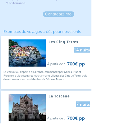
Méditerranée.
Contactez moi
Exemples de voyages créés pour nos clients
Les Cinq Terres
14 nuits
700€ pp
À partir de :
En voiture au départ de la France, commencez par Gênes, Pise et
Florence, puis découvrez les charmants villages des Cinque Terre, puis
détendez-vous au bord des lacs de Côme et Majeur
La Toscane
7 nuits
700€ pp
À partir de :
Road trip en Toscane vous emmène de Florence à Pise, en passant par