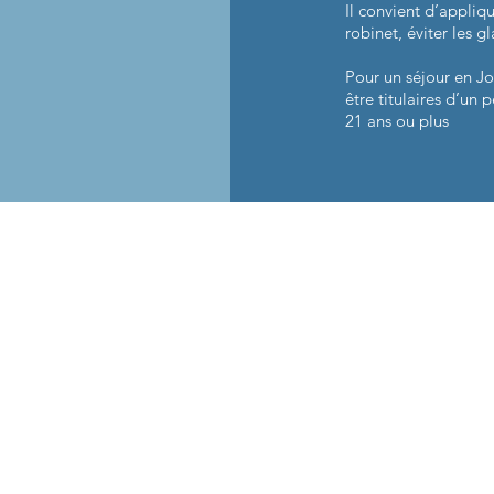
Il convient d’appliq
robinet, éviter les gl
Pour un séjour en J
être titulaires d’un
21 ans ou plus