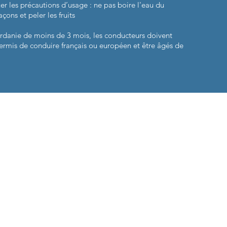
uer les précautions d’usage : ne pas boire l'eau du
açons et peler les fruits
ordanie de moins de 3 mois, les conducteurs doivent
 permis de conduire français ou européen et être âgés de