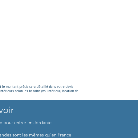
et le montant précis sera détaillé dans votre devis
térieurs selon les besoins (vol intérieur, location de
voir
re pour entrer en Jordanie
andés sont les mêmes qu'en France