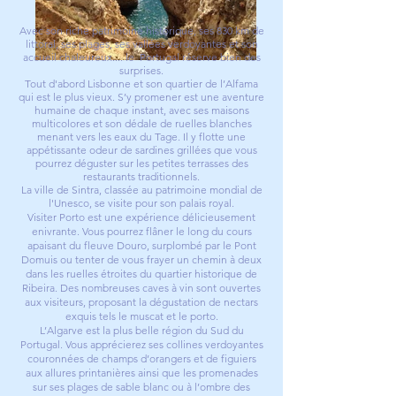
Avec son riche patrimoine historique, ses 830 km de
littoral, ses plages, ses vallées verdoyantes et son
accueil chaleureux.... le Portugal réserve bien des
surprises.
Tout d'abord Lisbonne et son quartier de l’Alfama
qui est le plus vieux. S’y promener est une aventure
humaine de chaque instant, avec ses maisons
multicolores et son dédale de ruelles blanches
menant vers les eaux du Tage. Il y flotte une
appétissante odeur de sardines grillées que vous
pourrez déguster sur les petites terrasses des
restaurants traditionnels.
La ville de Sintra, classée au patrimoine mondial de
l'Unesco, se visite pour son palais royal.
Visiter Porto est une expérience délicieusement
enivrante. Vous pourrez flâner le long du cours
apaisant du fleuve Douro, surplombé par le Pont
Domuis ou tenter de vous frayer un chemin à deux
dans les ruelles étroites du quartier historique de
Ribeira. Des nombreuses caves à vin sont ouvertes
aux visiteurs, proposant la dégustation de nectars
exquis tels le muscat et le porto.
L’Algarve est la plus belle région du Sud du
Portugal. Vous apprécierez ses collines verdoyantes
couronnées de champs d’orangers et de figuiers
aux allures printanières ainsi que les promenades
sur ses plages de sable blanc ou à l’ombre des